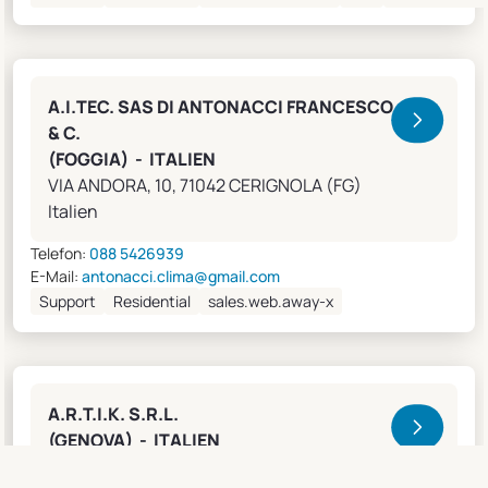
A.I.TEC. SAS DI ANTONACCI FRANCESCO
& C.
(FOGGIA) - ITALIEN
VIA ANDORA, 10, 71042 CERIGNOLA (FG)
Italien
Telefon:
088 5426939
E-Mail:
antonacci.clima@gmail.com
Support
Residential
sales.web.away-x
A.R.T.I.K. S.R.L.
(GENOVA) - ITALIEN
Lungobisagno Istria, 14/11, 16141 GENOVA (GE)