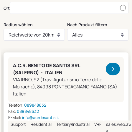
Ort
Radius wählen
Nach Produkt filtern
Clivet Sales and Service
A.C.R. BENITO DE SANTIS SRL
(SALERNO) - ITALIEN
VIA IRNO, 92 (Trav. Agriturismo Terre delle
Monache), 84098 PONTECAGNANO FAIANO (SA)
Italien
Telefon:
089848632
Fax:
089848632
E-Mail:
info@acrdesantis.it
Support
Residential
Tertiary/Industrial
VRF
sales.web.aw
x