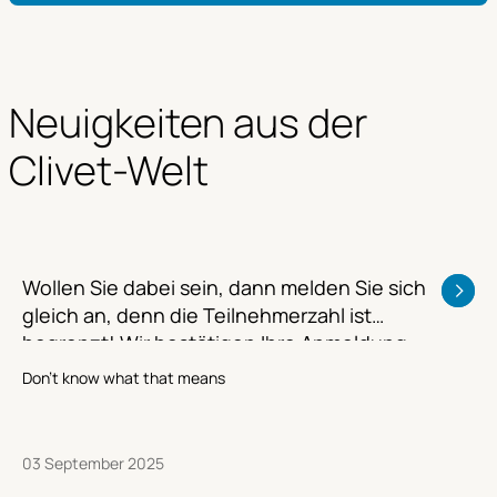
Neuigkeiten aus der 
Clivet-Welt
Wollen Sie dabei sein, dann melden Sie sich
gleich an, denn die Teilnehmerzahl ist
begrenzt! Wir bestätigen Ihre Anmeldung
und senden Ihnen die genaue Adresse,
Don't know what that means
damit wir vor Ort ins Gespräch kommen
können!
03 September 2025